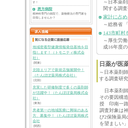
～日本薬剤
す！
関する調査
恩方病院
精神科専門の病院で、薬物療法の専門家を
家計に占め
目指しませんか？
～総務省 
143市町
～厚生労働
成16年度
地域密着型健康情報発信基地を目
指します！（トモニティ株式会
社）
日薬が医
[関東]
北陸エリアで新規店舗展開中！
～日本薬剤
（たんぽぽ薬局株式会社）
する調査研
[北陸]
充実した研修制度で多くの薬剤師
日本薬剤師
が活躍中！（たんぽぽ薬局株式会
その要因構
社）
授 印南一
[東海]
調査対象は神
患者第一の地域医療に興味のある
方、募集中！（たんぽぽ薬局株式
び2保険薬局
会社
を望ましい」
[関西]