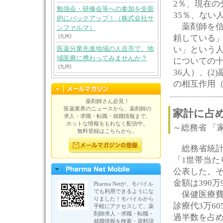
2％、現在の
勉強会・研修会等への参加を全面
35％、ない
的にバックアップ！（株式会社サ
薬剤師を信
ンファルマ）
[九州]
頼している
い」という人
医薬分業先進地域の人吉市で、地
域医療に携わってみませんか？
についての十
[九州]
36人）、(2
の相互作用（
薬剤師さん必見！
医薬業界のニュースから、薬剤師の
家計に占め
求人・求職・転職・就職情報まで、
ホットな情報をもれなく配信中。
～総務省 「
無料登録はこちらから。
総務省統計
「1世帯当た
公表した。そ
金額は390万
Pharma Netが、モバイル
でも利用できるようにな
保健医療費の
りました！モバイルから
診療代3万60
手軽にアクセスして、薬
剤師求人・求職・転職・
過半数を占め
就職情報を検索・資料請