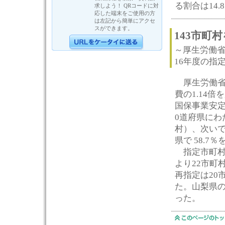
る割合は14.
求しよう！ QRコードに対
応した端末をご使用の方
は左記から簡単にアクセ
スができます。
143市町
～厚生労働省
16年度の指
厚生労働省
費の1.14
国保事業安定
0道府県にわ
村）、次いで
県で 58.
指定市町村
より22市町
再指定は20
た。山梨県
った。