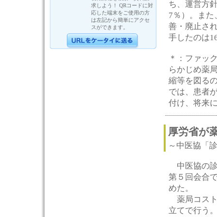
ち、運営方針
求しよう！ QRコードに対
応した端末をご使用の方
7％）。また
は左記から簡単にアクセ
善・廃止さ
スができます。
手したのは16
＊：ファッ
らかじめ薬
縮等を図る
では、患者
付け、将来
厚労省が
～中医協「
中医協の診
第５回会合で
めた。
薬局コスト
立てで行う