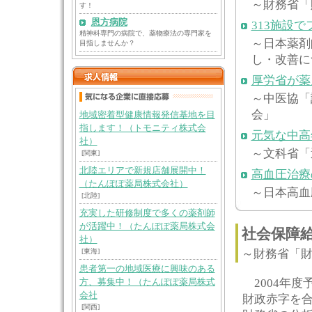
～財務省「
す！
恩方病院
313施設
精神科専門の病院で、薬物療法の専門家を
～日本薬剤
目指しませんか？
し・改善に
厚労省が薬
～中医協「
会」
地域密着型健康情報発信基地を目
指します！（トモニティ株式会
元気な中高
社）
～文科省「
[関東]
北陸エリアで新規店舗展開中！
高血圧治療
（たんぽぽ薬局株式会社）
～日本高血
[北陸]
充実した研修制度で多くの薬剤師
が活躍中！（たんぽぽ薬局株式会
社会保障
社）
[東海]
～財務省「
患者第一の地域医療に興味のある
2004年度
方、募集中！（たんぽぽ薬局株式
会社
財政赤字を合
[関西]