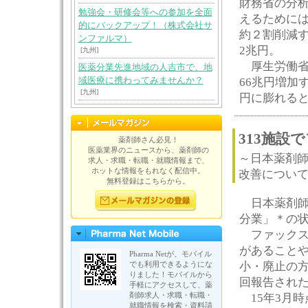
財務省の分析
勉強会・研修会等への参加を全面
えるために
的にバックアップ！（株式会社サ
約２割削減す
ンファルマ）
2兆円。
[九州]
厚生労働省の
医薬分業先進地域の人吉市で、地
域医療に携わってみませんか？
66兆円増加
[九州]
円に膨れる
313施設
薬剤師さん必見！
医薬業界のニュースから、薬剤師の
～日本薬剤
求人・求職・転職・就職情報まで、
ホットな情報をもれなく配信中。
改善につい
無料登録はこちらから。
日本薬剤師
分業」＊の
ファックス
があることや
Pharma Netが、モバイル
でも利用できるようにな
小・廃止の
りました！モバイルから
回報告された
手軽にアクセスして、薬
剤師求人・求職・転職・
15年3月時
就職情報を検索・資料請