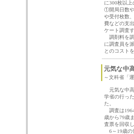
に300枚以
①開局日数
や受付枚数、
費などの支
ケート調査
調剤料を調
に調査員を
とのコスト
元気な中
～文科省「
元気な中高
学省の行った
た。
調査は196
歳から79歳ま
査票を回収
6～19歳