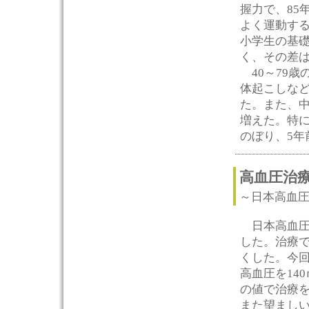
握力で、85
よく運動する
小学生の基
く、その差
40～79歳
体起こしなど
た。また、
増えた。特に
のぼり、5年
高血圧治
～日本高血
日本高血圧学
した。治療
くした。今回
高血圧を14
の値で治療
また望ましい