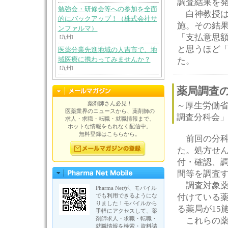
調査結果を
勉強会・研修会等への参加を全面
白神教授は
的にバックアップ！（株式会社サ
施。その結果
ンファルマ）
「支払意思額
[九州]
と思うほど
医薬分業先進地域の人吉市で、地
域医療に携わってみませんか？
た。
[九州]
薬局調査
薬剤師さん必見！
～厚生労働
医薬業界のニュースから、薬剤師の
調査分科会
求人・求職・転職・就職情報まで、
ホットな情報をもれなく配信中。
無料登録はこちらから。
前回の分科
た。処方せん
付・確認、
間等を調査
調査対象薬
Pharma Netが、モバイル
でも利用できるようにな
付けている薬
りました！モバイルから
る薬局が15
手軽にアクセスして、薬
剤師求人・求職・転職・
これらの薬
就職情報を検索・資料請