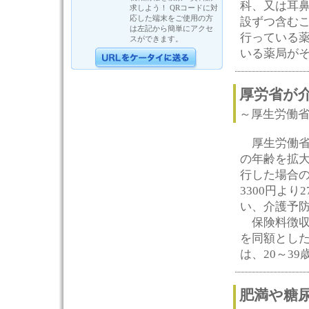
科、又は耳鼻
求しよう！ QRコードに対
応した端末をご使用の方
設ずつ含む
は左記から簡単にアクセ
行っている
スができます。
いる薬局がそ
厚労省が
～厚生労働
厚生労働省
の年齢を拡
行した場合の
3300円より
い、介護予防
保険料徴収年
を同額としたと
は、20～39
肥満や糖