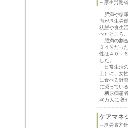
～厚生労働
肥満や糖尿
向が厚生労
状態や食生
べたところ
肥満の割合
２４％だっ
性は４０～
した。
日常生活の歩
上）に、女性も
に食べる野菜
に減ってい
糖尿病患者数
40万人に増
ケアマネ
～厚労省方