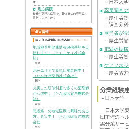
～日本大学
す！
恩方病院
薬局調査の
精神科専門の病院で、薬物療法の専門家を
～厚生労働
目指しませんか？
ト調査分科
厚労省が介
～厚生労働
地域密着型健康情報発信基地を目
肥満や糖尿
指します！（トモニティ株式会
～厚生労働
社）
[関東]
ケアマネジ
北陸エリアで新規店舗展開中！
～厚労省方
（たんぽぽ薬局株式会社）
[北陸]
充実した研修制度で多くの薬剤師
分業経験
が活躍中！（たんぽぽ薬局株式会
～日本大学
社）
[東海]
日本大学薬
患者第一の地域医療に興味のある
団主催のヘル
方、募集中！（たんぽぽ薬局株式
会社
薬分業サービ
[関西]