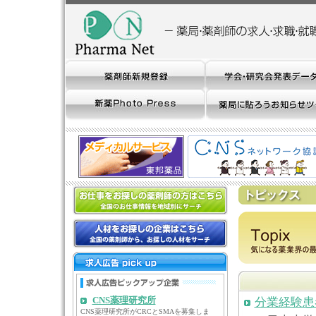
CNS薬理研究所
分業経験患
CNS薬理研究所がCRCとSMAを募集しま