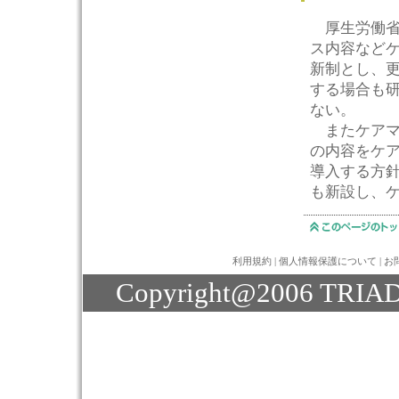
厚生労働省は
ス内容など
新制とし、
する場合も
ない。
またケアマ
の内容をケ
導入する方
も新設し、
利用規約
|
個人情報保護について
|
お
Copyright@2006 TRIAD J