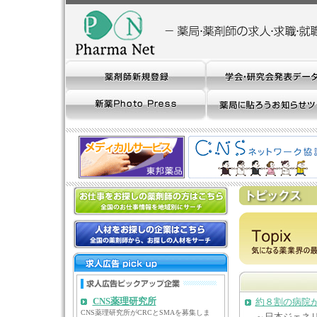
CNS薬理研究所
約８割の病院が
CNS薬理研究所がCRCとSMAを募集しま