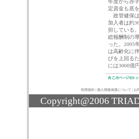
年度から赤字
定資金も底
政管健保は
加入者は約3
担している
総報酬制の導
った。200
は高齢化に
びを上回るた
には3000
利用規約
|
個人情報保護について
|
お
Copyright@2006 TRIAD J