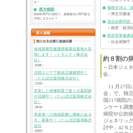
～日本ジェネ
す！
価格交渉は「
恩方病院
～厚生労働省
精神科専門の病院で、薬物療法の専門家を
目指しませんか？
混合診療問題
～政府「経済
政府管掌健康保
～社会保険庁
地域密着型健康情報発信基地を目
指します！（トモニティ株式会
約８割の
社）
[関東]
～日本ジェネ
北陸エリアで新規店舗展開中！
会」
（たんぽぽ薬局株式会社）
[北陸]
11 月27
充実した研修制度で多くの薬剤師
会」で、独
が活躍中！（たんぽぽ薬局株式会
国217病院
社）
ンケート調査
[東海]
病院や公的
患者第一の地域医療に興味のある
ジェネリック
方、募集中！（たんぽぽ薬局株式
会社
討中」42％
[関西]