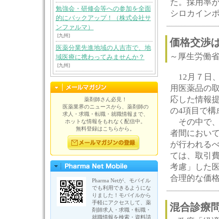
た。採用率
勉強会・研修会等への参加を全面
シロカイン
的にバックアップ！（株式会社サ
ンファルマ）
[九州]
価格交渉
医薬分業先進地域の人吉市で、地
～厚生労働
域医療に携わってみませんか？
[九州]
12月７日
用医薬品の
応した情報
薬剤師さん必見！
医薬業界のニュースから、薬剤師の
の4項目で構
求人・求職・転職・就職情報まで、
その中で、
ホットな情報をもれなく配信中。
無料登録はこちらから。
者間におい
が行われる
ては、取引
考慮」した
合理的な価
Pharma Netが、モバイル
でも利用できるようにな
りました！モバイルから
手軽にアクセスして、薬
混合診療
剤師求人・求職・転職・
就職情報を検索・資料請