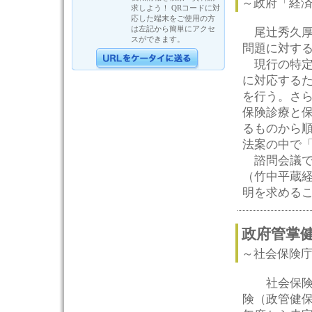
～政府「経
求しよう！ QRコードに対
応した端末をご使用の方
は左記から簡単にアクセ
尾辻秀久厚
スができます。
問題に対す
現行の特定
に対応する
を行う。さ
保険診療と
るものから順
法案の中で
諮問会議で
（竹中平蔵
明を求める
政府管掌健
～社会保険
社会保険庁
険（政管健保