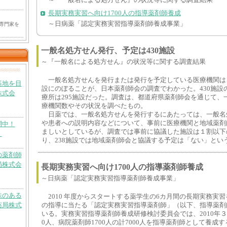
～『一般名による処方せん』の状況等に関する調査結果
長期実務実習へ向け1700人の指導薬剤師養成
～日病薬「認定実務実習指導薬剤師養成事業」
専門家を
一般名処方せん発行、予定は430施設
～『一般名による処方せん』の状況等に関する調査結果
一般名処方せんを発行または発行を予定している医療機関は、
基地を目
設にのぼることが、日本薬剤師会の調査でわかった。430施設の
株式会
療所は295施設だった。調査は、都道府県薬剤師会を通じて、
療機関数やその状況を調べたもの。
日薬では、一般名処方せんを発行するにあたっては、一般名
や患者への説明内容などについて、事前に医療機関と地域薬剤
開中！
ましいとしているが、調査では事前に協議した施設は１割以下
）
り、238施設では地域薬剤師会と協議する予定は「ない」とい
の薬剤師
局株式会
長期実務実習へ向け1700人の指導薬剤師養成
～日病薬「認定実務実習指導薬剤師養成事業」
味のある
2010 年度からスタートする薬学生の6カ月間の長期実務実
薬局株式
の指導に当たる「認定実務実習指導薬剤師」（以下、指導薬剤
いる。実務実習指導薬剤師養成研修検討委員会では、2010年３
0人、病院薬剤師1700人の計7000人を指導薬剤師として養成