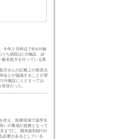
今年２月時点で約430施
うち病院は130施設、診
一般名処方を行っている医
処方せんの記載上の留意点
師会とが協議することが望
の39施設にとどまってお
う状況だった。
習を控え、医療現場で薬学生
師）の養成が急務となって
月までに、開局薬剤師530
する必要があるとしている