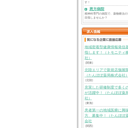
す！
恩方病院
精神科専門の病院で、薬物療法の
目指しませんか？
地域密着型健康情報発信
指します！（トモニティ
社）
[関東]
北陸エリアで新規店舗展
（たんぽぽ薬局株式会社
[北陸]
充実した研修制度で多く
が活躍中！（たんぽぽ薬
社）
[東海]
患者第一の地域医療に興
方、募集中！（たんぽぽ
会社
[関西]