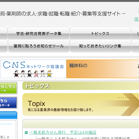
現
一般名処方せん発行、予定は430施設
募集しま