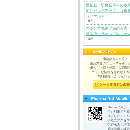
勉強会・研修会等への参
的にバックアップ！（株
ンファルマ）
[九州]
医薬分業先進地域の人吉
域医療に携わってみませ
[九州]
薬剤師さん必見！
医薬業界のニュースから、
求人・求職・転職・就職情
ホットな情報をもれなく配
無料登録はこちらから
Pharma Net
でも利用できる
りました！モバ
手軽にアクセス
剤師求人・求職
就職情報を検索