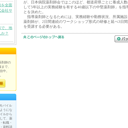
が、日本病院薬剤師会ではこのほど、都道府県ごとに養成人数
加を全面
して5年以上の実務経験を有する40歳以下の中堅薬剤師」を指
式会社サ
とを決めた。
指導薬剤師となるためには、実務経験や勤務状況、所属施設
薬剤師が、2日間連続のワークショップ形式の研修と延べ3日
を受講する必要がある。
市で、地
んか？
薬剤師の
報まで、
信中。
。
が、モバイル
ようにな
イルから
して、薬
・転職・
・資料請