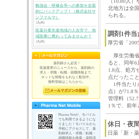
（10.80人
勉強会・研修会等への参加を全面
北地方は全国
的にバックアップ！（株式会社サ
られる。
ンファルマ）
[九州]
医薬分業先進地域の人吉市で、地
調剤1件当
域医療に携わってみませんか？
[九州]
厚労省「20
厚生労働省の
ると、同年6
薬剤師さん必見！
医薬業界のニュースから、薬剤師の
1.8点、処方
求人・求職・転職・就職情報まで、
点だったこ
ホットな情報をもれなく配信中。
無料登録はこちらから。
1件当たり点
点）が71.8
管理料（52.
1％で、前年
Pharma Netが、モバイル
でも利用できるようにな
休日・夜
りました！モバイルから
手軽にアクセスして、薬
日薬「新・
剤師求人・求職・転職・
就職情報を検索・資料請