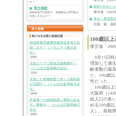
厚労省「200
す！
調剤1件当たり
恩方病院
厚労省「200
精神科専門の病院で、薬物療法の専門家を
目指しませんか？
休日・夜間対
日薬「新・薬
100歳以
地域密着型健康情報発信基地を目
厚労省「20
指します！（トモニティ株式会
社）
9月15日時
[関東]
増加して過去
北陸エリアで新規店舗展開中！
（たんぽぽ薬局株式会社）
齢者数の最
[北陸]
た。100歳
充実した研修制度で多くの薬剤師
性だった。
が活躍中！（たんぽぽ薬局株式会
100歳以上
社）
大阪府（144
[東海]
総人口の多い
患者第一の地域医療に興味のある
める100歳以
方、募集中！（たんぽぽ薬局株式
会社
人）、島根県
[関西]