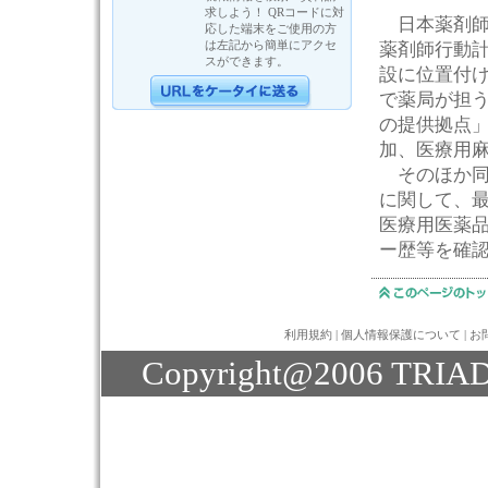
求しよう！ QRコードに対
日本薬剤師
応した端末をご使用の方
は左記から簡単にアクセ
薬剤師行動
スができます。
設に位置付
で薬局が担
の提供拠点
加、医療用
そのほか同
に関して、最
医療用医薬
ー歴等を確
利用規約
|
個人情報保護について
|
お
Copyright@2006 TRIAD J