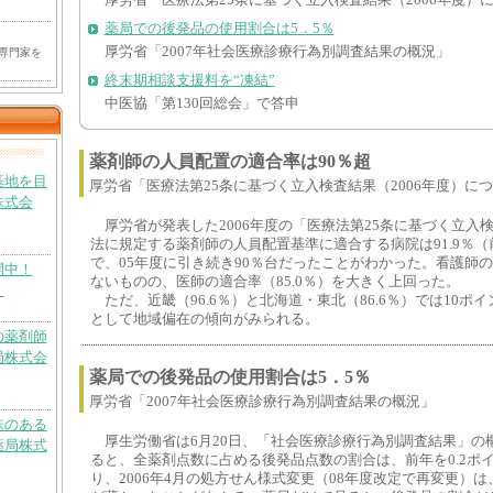
厚労省「医療法第25条に基づく立入検査結果（2006年度）
薬局での後発品の使用割合は5．5％
厚労省「2007年社会医療診療行為別調査結果の概況」
専門家を
終末期相談支援料を“凍結”
中医協「第130回総会」で答申
薬剤師の人員配置の適合率は90％超
基地を目
厚労省「医療法第25条に基づく立入検査結果（2006年度）に
株式会
厚労省が発表した2006年度の「医療法第25条に基づく立入
法に規定する薬剤師の人員配置基準に適合する病院は91.9％（
で、05年度に引き続き90％台だったことがわかった。看護師の適
開中！
ないものの、医師の適合率（85.0％）を大きく上回った。
）
ただ、近畿（96.6％）と北海道・東北（86.6％）では10ポ
として地域偏在の傾向がみられる。
の薬剤師
局株式会
薬局での後発品の使用割合は5．5％
厚労省「2007年社会医療診療行為別調査結果の概況」
味のある
厚生労働省は6月20日、「社会医療診療行為別調査結果」の
薬局株式
ると、全薬剤点数に占める後発品点数の割合は、前年を0.2ポイ
り、2006年4月の処方せん様式変更（08年度改定で再変更）