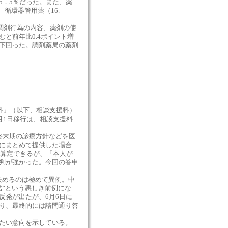
5．5％だった。また、薬
循環器管用薬（16.
調剤行為の内容、薬剤の使
と前年比0.4ポイント増
ント下回った。調剤薬局の薬剤
料」（以下、相談支援料）
月1日移行は、相談支援料
終末期の診療方針などを医
にまとめて提供した場合
を算定できるが、「本人が
判が強かった。今回の答申
決めるのは極めて異例。中
結”という悪しき前例にな
反発が出たが、6月6日に
り、最終的には諮問通り答
したい意向を示している。