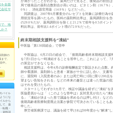
が薄かったことがわかる。薬局だけで見ると、後発品の割合は
加を全面
局で後発品の薬剤点数割合が高いのは、ビタミン剤（16.7％）、
式会社サ
0％）、消化器官用薬（14.9％）などだった。
同調査は、2007年6月審査分のレセプトを対象に診療行為や
用状況等を調べたもの。医科の薬剤料比率は、薬局調剤分を含む
の29.0％だが、薬局調剤分を除くと21.2％で前年を0.5ポイ
市で、地
料比率は、前年比1.4ポイント増の72.9％だった。
んか？
終末期相談支援料を“凍結”
中医協「第130回総会」で答申
中医協は、6月25日の総会で、「後期高齢者終末期相談支援
薬剤師の
報まで、
を7月1日から一時凍結することを答申した。これによって、7
信中。
の算定ができなくなる。
。
相談支援料は、今年4月の診療報酬改定で新設された点数。
師や看護師、薬剤師らと患者・家族が十分に話し合い、文書等
に、退院時（入院患者のみ）または死亡時に1回に限り200点
望まない告知をされる」などの本来の趣旨とは違った世論の批
はそれを受けたもの。
スタートしてわずか3カ月で、検証や議論を経ずに“凍結”を
が、モバイル
医協委員からは「（このような答申は）反対意見が出たら“凍
ようにな
る」「凍結が決まった形で議論を求めるのは押し付け」などの
イルから
後期高齢者医療制度廃止法案が参院で可決されていることもあ
して、薬
申した。
・転職・
厚労省医療課では、議論を経て早ければ09年度から“解凍”
・資料請