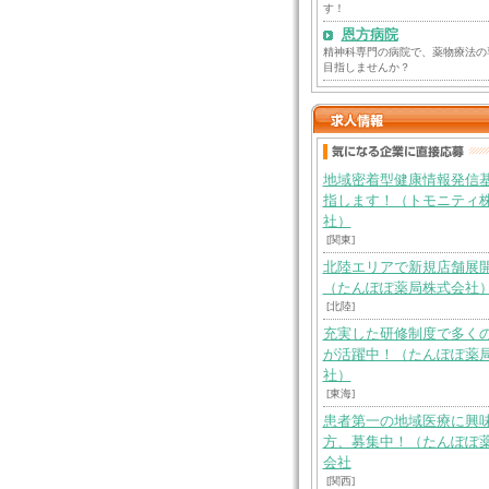
す！
恩方病院
精神科専門の病院で、薬物療法の
目指しませんか？
地域密着型健康情報発信
指します！（トモニティ
社）
[関東]
北陸エリアで新規店舗展
（たんぽぽ薬局株式会社
[北陸]
充実した研修制度で多く
が活躍中！（たんぽぽ薬
社）
[東海]
患者第一の地域医療に興
方、募集中！（たんぽぽ
会社
[関西]