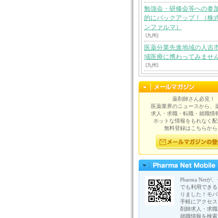
勉強会・研修会等への参
的にバックアップ！（株
ンファルマ）
[九州]
医薬分業先進地域の人吉
域医療に携わってみませ
[九州]
薬剤師さん必見！
医薬業界のニュースから、
求人・求職・転職・就職情
ホットな情報をもれなく配
無料登録はこちらから
Pharma Net
でも利用できる
りました！モバ
手軽にアクセス
剤師求人・求職
就職情報を検索