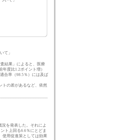
について」
ついて」
検査結果」によると、医療
前年度比1.2ポイント増）
合率（98.5％）には及ば
イントの差があるなど、依然
概況を発表した。それによ
ント上回る6.6％にとどま
は、使用促進策としては効果