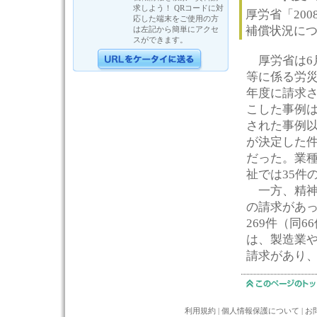
求しよう！ QRコードに対
厚労省「20
応した端末をご使用の方
補償状況に
は左記から簡単にアクセ
スができます。
厚労省は6月
等に係る労災
年度に請求
こした事例は
された事例以
が決定した件数
だった。業
祉では35件
一方、精神障
の請求があっ
269件（同6
は、製造業や
請求があり、
利用規約
|
個人情報保護について
|
お