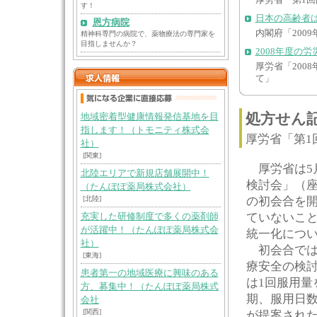
厚労省「第1
す！
日本の高齢者
恩方病院
内閣府「200
精神科専門の病院で、薬物療法の専門家を
目指しませんか？
2008年度の労
厚労省「200
て」
処方せん
地域密着型健康情報発信基地を目
指します！（トモニティ株式会
厚労省「第1
社）
[関東]
厚労省は5
北陸エリアで新規店舗展開中！
検討会」（座
（たんぽぽ薬局株式会社）
[北陸]
の初会合を
ていないこ
充実した研修制度で多くの薬剤師
が活躍中！（たんぽぽ薬局株式会
統一化につ
社）
初会合では
[東海]
療安全の検
患者第一の地域医療に興味のある
は1回服用量
方、募集中！（たんぽぽ薬局株式
期、服用日
会社
[関西]
が提案され