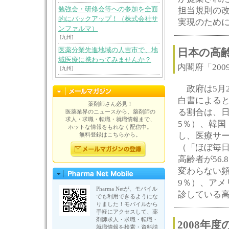
勉強会・研修会等への参加を全面
担当規則の
的にバックアップ！（株式会社サ
実現のため
ンファルマ）
[九州]
医薬分業先進地域の人吉市で、地
日本の高
域医療に携わってみませんか？
内閣府「20
[九州]
政府は5月2
白書によると
薬剤師さん必見！
る割合は、日本
医薬業界のニュースから、薬剤師の
求人・求職・転職・就職情報まで、
5％）、韓国
ホットな情報をもれなく配信中。
し、医療サー
無料登録はこちらから。
（「ほぼ毎日
高齢者が56
変わらない頻
9％）、アメ
Pharma Netが、モバイル
診している高
でも利用できるようにな
りました！モバイルから
手軽にアクセスして、薬
剤師求人・求職・転職・
2008年
就職情報を検索・資料請