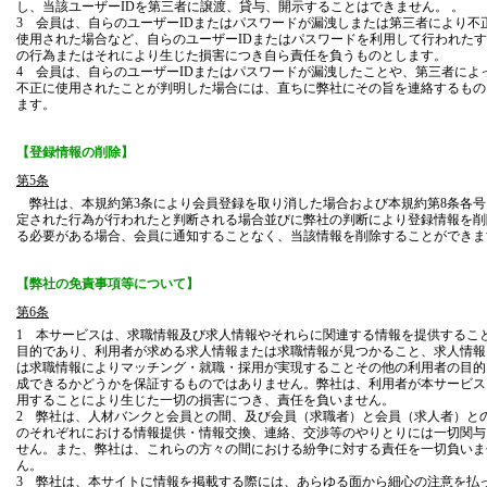
し、当該ユーザーIDを第三者に譲渡、貸与、開示することはできません。 。
3 会員は、自らのユーザーIDまたはパスワードが漏洩しまたは第三者により不
使用された場合など、自らのユーザーIDまたはパスワードを利用して行われた
の行為またはそれにより生じた損害につき自ら責任を負うものとします。
4 会員は、自らのユーザーIDまたはパスワードが漏洩したことや、第三者によ
不正に使用されたことが判明した場合には、直ちに弊社にその旨を連絡するもの
ます。
【登録情報の削除】
第5条
弊社は、本規約第3条により会員登録を取り消した場合および本規約第8条各号
定された行為が行われたと判断される場合並びに弊社の判断により登録情報を削
る必要がある場合、会員に通知することなく、当該情報を削除することができま
【弊社の免責事項等について】
第6条
1 本サービスは、求職情報及び求人情報やそれらに関連する情報を提供するこ
目的であり、利用者が求める求人情報または求職情報が見つかること、求人情報
は求職情報によりマッチング・就職・採用が実現することその他の利用者の目的
成できるかどうかを保証するものではありません。弊社は、利用者が本サービス
用することにより生じた一切の損害につき、責任を負いません。
2 弊社は、人材バンクと会員との間、及び会員（求職者）と会員（求人者）と
のそれぞれにおける情報提供・情報交換、連絡、交渉等のやりとりには一切関与
せん。また、弊社は、これらの方々の間における紛争に対する責任を一切負いま
ん。
3 弊社は、本サイトに情報を掲載する際には、あらゆる面から細心の注意を払