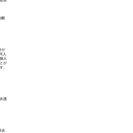
犯罪
判断
分が
何人
個人
とが
す。
弁護
該会