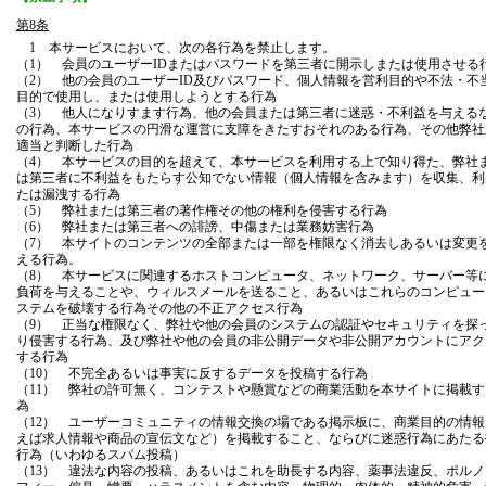
第8条
1 本サービスにおいて、次の各行為を禁止します。
（1） 会員のユーザーIDまたはパスワードを第三者に開示しまたは使用させる
（2） 他の会員のユーザーID及びパスワード、個人情報を営利目的や不法・不
目的で使用し、または使用しようとする行為
（3） 他人になりすます行為、他の会員または第三者に迷惑・不利益を与える
の行為、本サービスの円滑な運営に支障をきたすおそれのある行為、その他弊社
適当と判断した行為
（4） 本サービスの目的を超えて、本サービスを利用する上で知り得た、弊社
は第三者に不利益をもたらす公知でない情報（個人情報を含みます）を収集、利
たは漏洩する行為
（5） 弊社または第三者の著作権その他の権利を侵害する行為
（6） 弊社または第三者への誹謗、中傷または業務妨害行為
（7） 本サイトのコンテンツの全部または一部を権限なく消去しあるいは変更
える行為。
（8） 本サービスに関連するホストコンピュータ、ネットワーク、サーバー等
負荷を与えることや、ウィルスメールを送ること、あるいはこれらのコンピュー
ステムを破壊する行為その他の不正アクセス行為
（9） 正当な権限なく、弊社や他の会員のシステムの認証やセキュリティを探
り侵害する行為、及び弊社や他の会員の非公開データや非公開アカウントにアク
する行為
（10） 不完全あるいは事実に反するデータを投稿する行為
（11） 弊社の許可無く、コンテストや懸賞などの商業活動を本サイトに掲載す
為
（12） ユーザーコミュニティの情報交換の場である掲示板に、商業目的の情報
えば求人情報や商品の宣伝文など）を掲載すること、ならびに迷惑行為にあたる
行為（いわゆるスパム投稿）
（13） 違法な内容の投稿、あるいはこれを助長する内容、薬事法違反、ポルノ