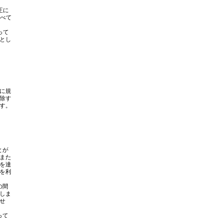
正に
すべて
って
とし
に規
除す
す。
とが
また
を達
を利
の間
しま
せ
って