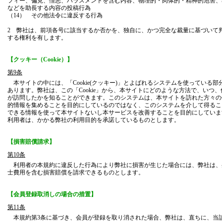
フィー、偏見、憎悪、ハラスメントを含む内容、物理的・肉体的・精神的危害、
などを助長する内容の投稿行為
（14） その他法令に違反する行為
2 弊社は、前項各号に該当するか否かを、独自に、かつ完全な裁量に基づいて
する権利を有します。
【クッキー（Cookie）】
第9条
本サイトの中には、「Cookie(クッキー)」とよばれるシステムを使っている部
あります。弊社は、この「Cookie」から、本サイトにどのような方法で、いつ、
が訪問したかを知ることができます。このシステムは、本サイトを訪れた方々の
的情報を集めることを目的にしているのではなく、このシステムを介して得るこ
できる情報を使って本サイトないし本サービスを改善することを目的にしていま
利用者は、かかる弊社の利用目的を承諾しているものとします。
【損害賠償請求】
第10条
利用者の本規約に違反した行為により弊社に損害が生じた場合には、弊社は、
士費用を含む損害賠償を請求できるものとします。
【会員登録取消しの場合の措置】
第11条
本規約第3条に基づき、会員が登録を取り消された場合、弊社は、直ちに、当