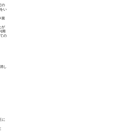
定の
をい
本規
たが
利用
ての
消し
正に
と