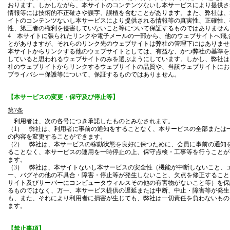
おります。しかしながら、本サイトのコンテンツないし本サービスにより提供さ
情報等には技術的不正確さや誤字、誤植を含むことがあります。また、弊社は、
イトのコンテンツないし本サービスにより提供される情報等の真実性、正確性、
性、第三者の権利を侵害していないこと等について保証するものではありません
4 本サイトに張られたリンクや電子メールの一部から、他のウェブサイトへ飛
とがありますが、それらのリンク先のウェブサイトは弊社の管理下にはありませ
本サイトからリンクする他のウェブサイトとしては、有益な、かつ弊社の基準を
していると思われるウェブサイトのみを選ぶようにしています。しかし、弊社は
社のウェブサイトからリンクするウェブサイトの品質や、当該ウェブサイトにお
プライバシー保護等について、保証するものではありません。
【本サービスの変更・保守及び停止等】
第7条
利用者は、次の各号につき承諾したものとみなされます。
（1） 弊社は、利用者に事前の通知をすることなく、本サービスの全部または
の内容を変更することができます。
（2） 弊社は、本サービスの稼動状態を良好に保つために、会員に事前の通知
ることなく、本サービスの運用を一時停止の上、保守点検・工事等を行うことが
ます。
（3） 弊社は、本サイトないし本サービスの安全性（機能が中断しないこと、
ー、バグその他の不具合・障害・停止等が発生しないこと、欠点を修正すること
サイト及びサーバーにコンピュータウィルスその他の有害物がないこと等）を保
るものではなく、万一、本サービス提供の遅延または中断、中止・障害等が発生
も、また、それにより利用者に損害が生じても、弊社は一切責任を負わないもの
ます。
【禁止事項】