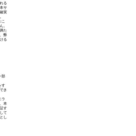
れる
本サ
確実
。
ぶこ
ん。
満た
、弊
ける
一部
をす
でき
エラ
、本
証す
して
とし