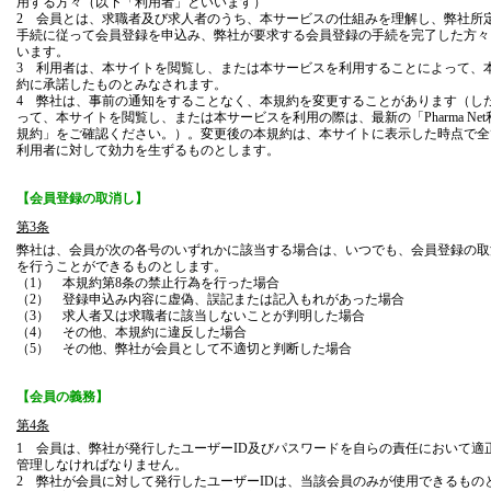
用する方々（以下「利用者」といいます）
2 会員とは、求職者及び求人者のうち、本サービスの仕組みを理解し、弊社所
手続に従って会員登録を申込み、弊社が要求する会員登録の手続を完了した方々
います。
3 利用者は、本サイトを閲覧し、または本サービスを利用することによって、
約に承諾したものとみなされます。
4 弊社は、事前の通知をすることなく、本規約を変更することがあります（し
って、本サイトを閲覧し、または本サービスを利用の際は、最新の「Pharma Net
規約」をご確認ください。）。変更後の本規約は、本サイトに表示した時点で全
利用者に対して効力を生ずるものとします。
【会員登録の取消し】
第3条
弊社は、会員が次の各号のいずれかに該当する場合は、いつでも、会員登録の取
を行うことができるものとします。
（1） 本規約第8条の禁止行為を行った場合
（2） 登録申込み内容に虚偽、誤記または記入もれがあった場合
（3） 求人者又は求職者に該当しないことが判明した場合
（4） その他、本規約に違反した場合
（5） その他、弊社が会員として不適切と判断した場合
【会員の義務】
第4条
1 会員は、弊社が発行したユーザーID及びパスワードを自らの責任において適
管理しなければなりません。
2 弊社が会員に対して発行したユーザーIDは、当該会員のみが使用できるもの