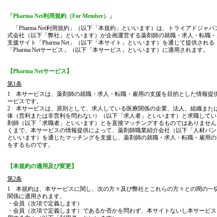
「Pharma Net利用規約（For Member）」
「Pharma Net利用規約」（以下「本規約」といいます）は、トライアドジャパ
式会社（以下「弊社」といいます）が企画運営する薬剤師の就職・求人・転職・
支援サイト「Pharma Net」（以下「本サイト」といいます）を通じて提供される
「Pharma Netサービス」（以下「本サービス」といいます）に適用されます。
【Pharma Netサービス】
第1条
1 本サービスは、薬剤師の就職・求人・転職・雇用の支援を目的とした情報提
ービスです。
2 本サービスは、原則として、求人している医療関係の企業、法人、組織また
体（営利または非営利を問わない）（以下「求人者」といいます）と求職してい
剤師（以下「求職者」といいます）とを直接マッチングするものではありません
くまで、本サービスの情報提供によって、薬剤師職業紹介会社（以下「人材バン
といいます）を通じたマッチングを支援し、薬剤師の就職・求人・転職・雇用の
をするものです。
【本規約の適用及び変更】
第2条
1 本規約は、本サービスに関し、次の方々及び弊社とこれらの方々との間の一
関係に適用されます。
・会員（次項で定義します）
・会員（次項で定義します）であるか否かを問わず、本サイトないし本サービス