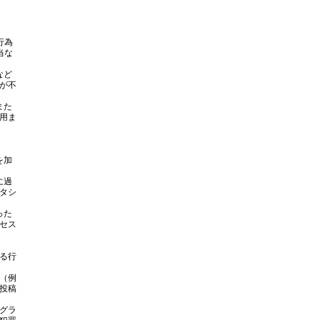
行為
当な
など
が不
また
用ま
を加
に過
タシ
った
セス
る行
（例
投稿
グラ