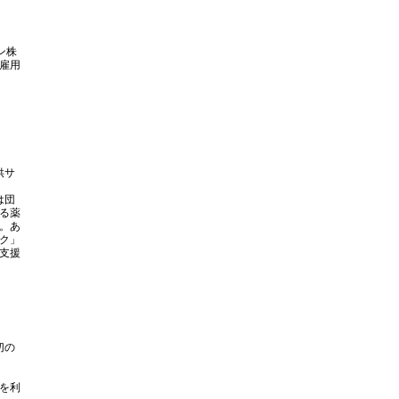
ン株
雇用
供サ
は団
る薬
。あ
ク」
支援
切の
を利