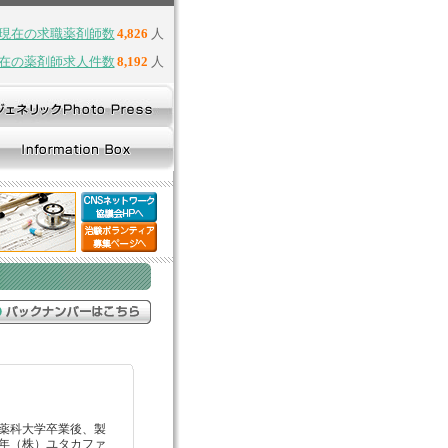
現在の求職薬剤師数
4,826
人
在の薬剤師求人件数
8,192
人
都薬科大学卒業後、製
7年（株）ユタカファ