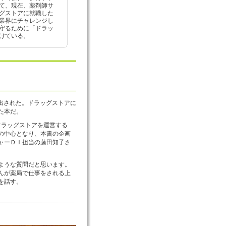
て、現在、薬剤師サ
グストアに就職した
業界にチャレンジし
守るために「ドラッ
けている。
が出された。ドラッグストアに
た本だ。
ドラッグストアを運営する
の中心となり、本書の企画
ャーＤＩ担当の藤田知子さ
ような質問だと思います。
んが薬局で仕事をされる上
を話す。