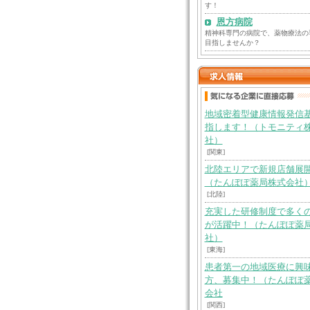
す！
恩方病院
精神科専門の病院で、薬物療法の
目指しませんか？
地域密着型健康情報発信
指します！（トモニティ
社）
[関東]
北陸エリアで新規店舗展
（たんぽぽ薬局株式会社
[北陸]
充実した研修制度で多く
が活躍中！（たんぽぽ薬
社）
[東海]
患者第一の地域医療に興
方、募集中！（たんぽぽ
会社
[関西]