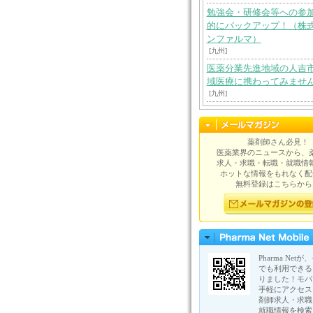
勉強会・研修会等への参
的にバックアップ！（株
ンファルマ）
[九州]
医薬分業先進地域の人吉
域医療に携わってみませ
[九州]
薬剤師さん必見！
医薬業界のニュースから、
求人・求職・転職・就職情
ホットな情報をもれなく配
無料登録はこちらから
Pharma Net
でも利用できる
りました！モバ
手軽にアクセス
剤師求人・求職
就職情報を検索