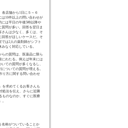
、各店舗から1日に５～６
には10件以上の問い合わせが
的には平日の午後5時以降や
に質問が多い。回答を翌日ま
客さんは少なく、多くは、そ
に回答がほしいケースだ。そ
室では2人の薬剤師がシフト
休みなく対応している。
らの質問は、医薬品に限ら
般にわたる。例えば年末には
ついての質問が多くなるし、
剤についての質問が増える。
作り方に関する問い合わせ
」を求めてくるお客さんも
対処法を伝え、さらに近隣
るものなのか、すぐに医療
」。
う名称がついていることか