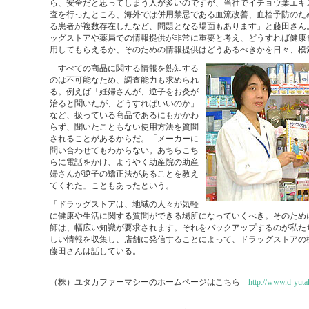
ら、安全だと思ってしまう人が多いのですが、当社でイチョウ葉エキ
査を行ったところ、海外では併用禁忌である血流改善、血栓予防のた
る患者が複数存在したなど、問題となる場面もあります」と藤田さん
ッグストアや薬局での情報提供が非常に重要と考え、どうすれば健康
用してもらえるか、そのための情報提供はどうあるべきかを日々、模
すべての商品に関する情報を熟知する
のは不可能なため、調査能力も求められ
る。例えば「妊婦さんが、逆子をお灸が
治ると聞いたが、どうすればいいのか」
など、扱っている商品であるにもかかわ
らず、聞いたこともない使用方法を質問
されることがあるからだ。「メーカーに
問い合わせてもわからない。あちらこち
らに電話をかけ、ようやく助産院の助産
婦さんが逆子の矯正法があることを教え
てくれた」こともあったという。
「ドラッグストアは、地域の人々が気軽
に健康や生活に関する質問ができる場所になっていくべき。そのため
師は、幅広い知識が要求されます。それをバックアップするのが私たち
しい情報を収集し、店舗に発信することによって、ドラッグストアの
藤田さんは話している。
（株）ユタカファーマシーのホームページはこちら
http://www.d-yutak