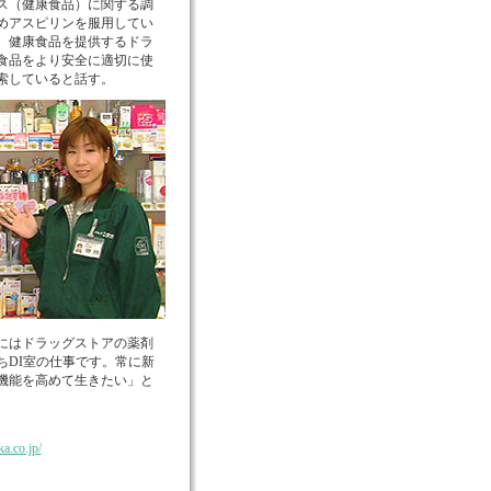
ス（健康食品）に関する調
めアスピリンを服用してい
。健康食品を提供するドラ
食品をより安全に適切に使
索していると話す。
にはドラッグストアの薬剤
DI室の仕事です。常に新
機能を高めて生きたい」と
a.co.jp/