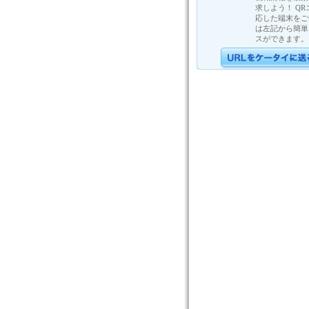
求しよう！ Q
応した端末をご
は左記から簡単
スができます。