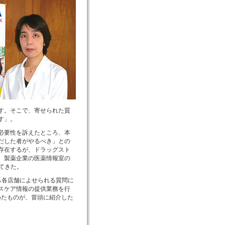
す。そこで、寄せられた質
す」。
必要性を訴えたところ、本
だした者がやるべき」との
存在するが、ドラッグスト
、製薬企業の医薬情報室の
てきた。
ら各店舗によせられる質問に
スケア情報の提供業務を行
めたものが、冒頭に紹介した