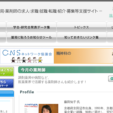
現
調剤薬局や病院など、
医薬業界で活躍する薬剤師さんを紹介します！
藤田知子 氏
京都府京田辺市出身。1991年、京
募集しま
薬企業に就職。96年に退社し、翌9