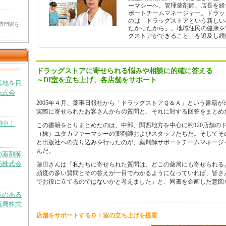
ーマシーへ。管理薬剤師、店長を経
ポートチームマネージャー。ドラッ
のは「ドラッグストアという新しい
専門家を
たかったから」。地域住民の健康を
グストアができること」を追及し続
ドラッグストアに寄せられる悩みや相談に的確に答える
～DI室を立ち上げ、各店舗をサポート
基地を目
株式会
2005年４月、薬事日報社から「ドラッグストアＱ＆Ａ」という書籍
実際に寄せられたお客さんからの質問と、それに対する回答をまとめ
開中！
この書籍をとりまとめたのは、中部、関西地方を中心に約120店舗の
）
（株）ユタカファーマシーの薬剤師およびスタッフたちだ。そしてそ
と出版社への売り込みを行ったのが、薬剤師サポートチームマネージ
んだ。
の薬剤師
局株式会
藤田さんは「私たちに寄せられた質問は、どこの薬局にも寄せられる
頻度の多い質問とその答えが一目でわかるようになっていれば、皆さ
でお役に立てるのではないかと考えました」と、同書を企画した意図
味のある
薬局株式
店舗をサポートするＤＩ室の立ち上げを提案