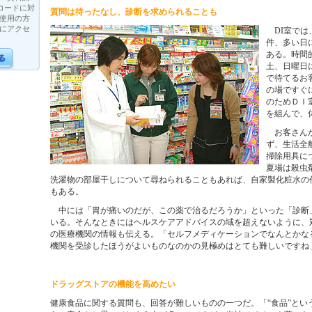
Rコードに対
質問は待ったなし、診断を求められることも
使用の方
にアクセ
DI室では
件、多い日
ある。時間
土、日曜日
で待てるお
の場ですぐ
のためＤＩ
を組んで、
お客さんか
ず、生活全
掃除用具に
夏場は殺虫
洗濯物の部屋干しについて尋ねられることもあれば、自家製化粧水の
もある。
中には「胃が痛いのだが、この薬で治るだろうか」といった「診断
いる。そんなときにはヘルスケアアドバイスの域を超えないように、
の医療機関の情報も伝える。「セルフメディケーションでなんとかな
機関を受診したほうがよいものなのかの見極めはとても難しいですね
ドラッグストアの機能を高めたい
健康食品に関する質問も、回答が難しいものの一つだ。「“食品”とい