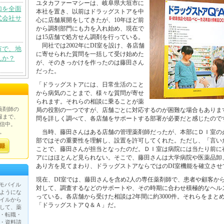
ユタカファーマシーは、岐阜県大垣市に
加を全面
本社を置き、以前はドラッグストアを中
式会社サ
心に店舗展開をしてきたが、10年ほど前
から調剤部門にも力を入れ始め、現在で
は15店舗で処方せん調剤を行っている。
同社では2002年にDI室を設け、各店舗
市で、地
に寄せられた質問を一括して受け始めた
んか？
が、そのきっかけを作ったのは藤田さん
だった。
「ドラッグストアには、日常生活のこと
から病気のことまで、様々な質問が寄せ
られます。それらの相談に乗ることが薬
薬剤師の
局の役割の一つですが、店舗ごとに対応するのが困難な場合もありま
報まで、
問を詳しく調べて、各店舗をサポートする部署が必要だと感じたので
信中。
。
当時、藤田さんはある店舗の管理薬剤師だったが、本部にＤＩ室の
部ではその重要性を理解し、設置を許可してくれた。ただし、「言い
ことで、藤田さんが担当となったのだ。ＤＩ室は病院には当たり前に
アにはほとんど見られない。そこで、藤田さんは大学病院や医薬品卸
あり方を見てまわり、ドラッグストアならではのDI室機能を確立させ
現在、DI室では、藤田さんを含め2人の専任薬剤師で、患者や顧客か
が、モバイル
対して、調査するなどのサポートや、その時期に合わせ積極的なヘル
ようにな
っている。各店舗から受けた相談は2年間に約3000件。それらをまと
イルから
「ドラッグストアＱ＆Ａ」だ。
して、薬
・転職・
・資料請